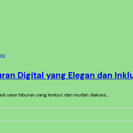
ts
uran Digital yang Elegan dan Inklu
njadi oase hiburan yang lembut dan mudah diakses.…