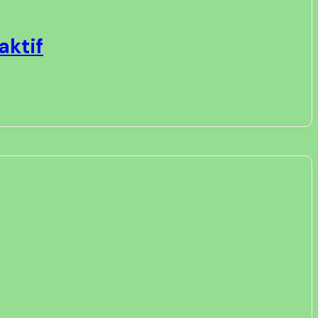
aktif