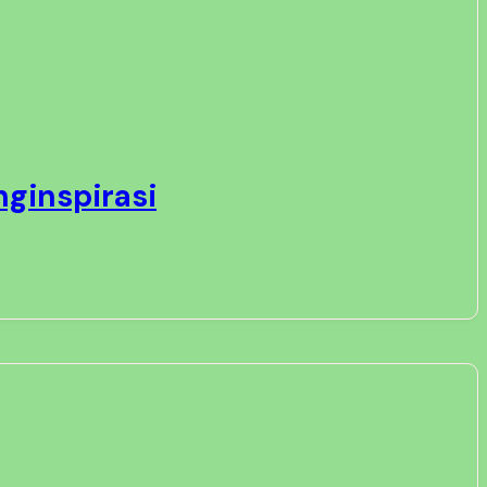
ginspirasi