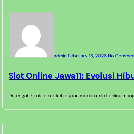
admin
February 13, 2026
No Commen
Slot Online Jawa11: Evolusi Hib
Di tengah hiruk-pikuk kehidupan modern, slot online me