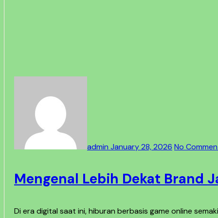
admin
January 28, 2026
No Commen
Mengenal Lebih Dekat Brand J
Di era digital saat ini, hiburan berbasis game online sema