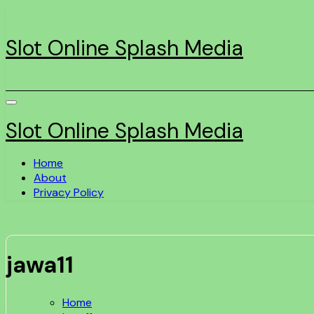
Skip
to
content
Slot Online Splash Media
Slot Online Splash Media
Home
About
Privacy Policy
jawa11
Home