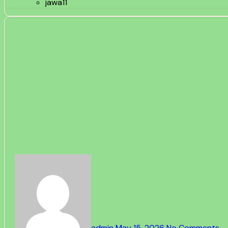
jawa11
admin
May 15, 2026
No Comments