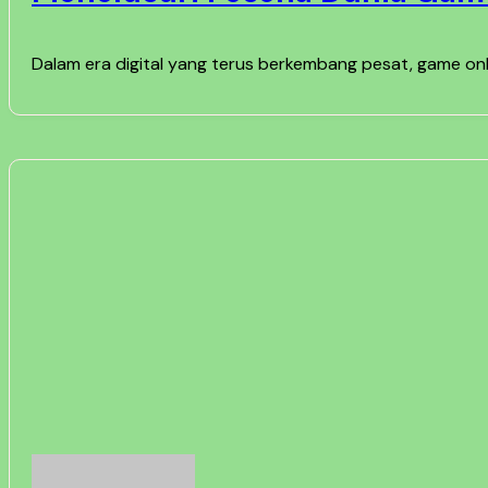
Dalam era digital yang terus berkembang pesat, game o