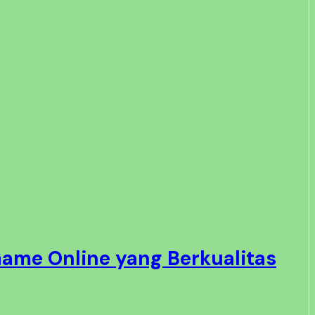
ame Online yang Berkualitas