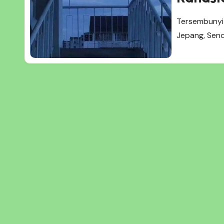
Tersembunyi 
Jepang, Send