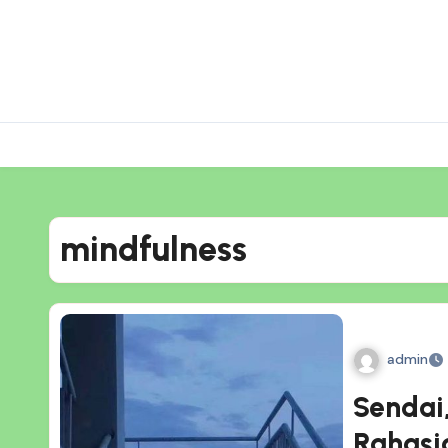
Skip
to
content
mindfulness
admin
Sendai
Rahasi