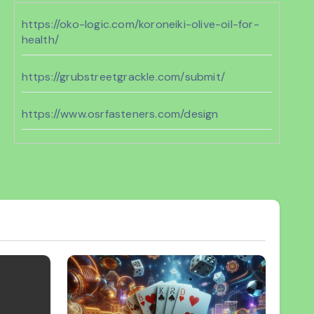
https://oko-logic.com/koroneiki-olive-oil-for-
health/
https://grubstreetgrackle.com/submit/
https://www.osrfasteners.com/design
jawa11
https://www.andersoncohumane.org/
bento11
https://www.geocities.ws/cenat/joker11/
https://www.vernonparkgym.com/