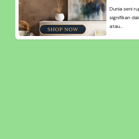
Dekoras
Dunia seni r
signifikan d
atau…