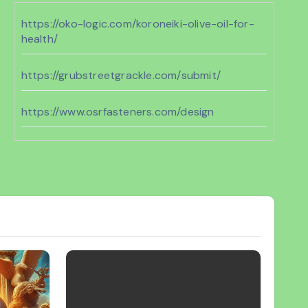
https://oko-logic.com/koroneiki-olive-oil-for-
health/
https://grubstreetgrackle.com/submit/
https://www.osrfasteners.com/design
jawa11
https://www.andersoncohumane.org/
bento11
https://www.geocities.ws/cenat/joker11/
https://www.vernonparkgym.com/