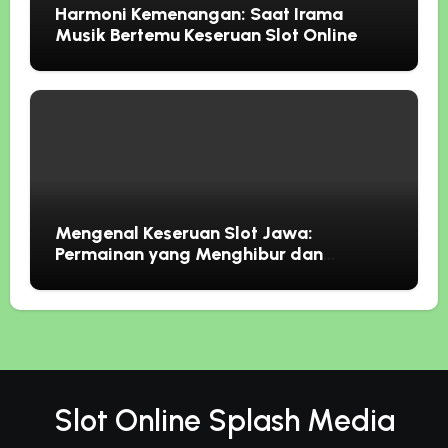
Harmoni Kemenangan: Saat Irama
Musik Bertemu Keseruan Slot Online
Mengenal Keseruan Slot Jawa:
Permainan yang Menghibur dan
Menguntungkan
Slot Online Splash Media