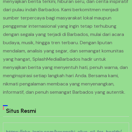
menyajikan berita terkini, hiburan seru, dan cerita inspiratif
dari pulau indah Barbados. Kami berkomitmen menjadi
sumber terpercaya bagi masyarakat lokal maupun
penggemar internasional yang ingin tetap terhubung
dengan segala yang terjadi di Barbados, mulai dari acara
budaya, musik, hingga tren terbaru. Dengan liputan
mendalam, analisis yang segar, dan semangat komunitas
yang hangat, SplashMediaBarbados hadir untuk
menyajikan berita yang menyentuh hati, penuh warna, dan
menginspirasi setiap langkah hari Anda. Bersama kami,
nikmati pengalaman membaca yang menyenangkan,
informatif, dan penuh semangat Barbados yang autentik.
Situs Resmi
https://oko-logic.com/koroneiki-olive-oil-for-health/