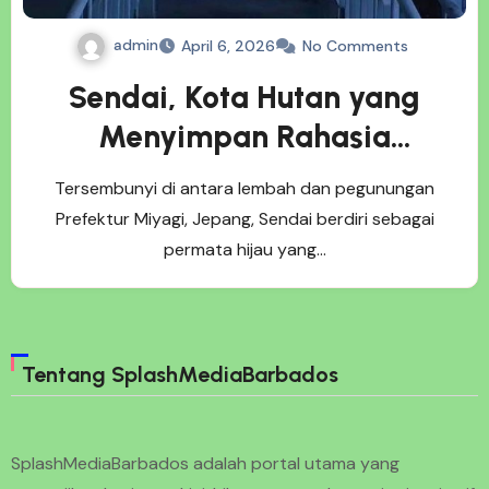
admin
April 6, 2026
No Comments
Sendai, Kota Hutan yang
Menyimpan Rahasia
Ketenangan Batin
Tersembunyi di antara lembah dan pegunungan
Prefektur Miyagi, Jepang, Sendai berdiri sebagai
permata hijau yang…
Tentang SplashMediaBarbados
SplashMediaBarbados adalah portal utama yang